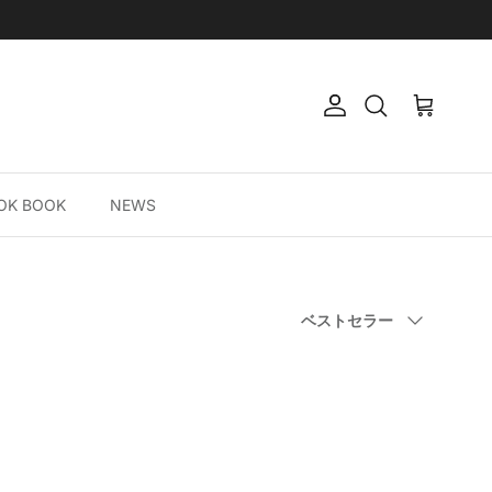
アカウント
カート
検索
OK BOOK
NEWS
以下で並べ替え
ベストセラー